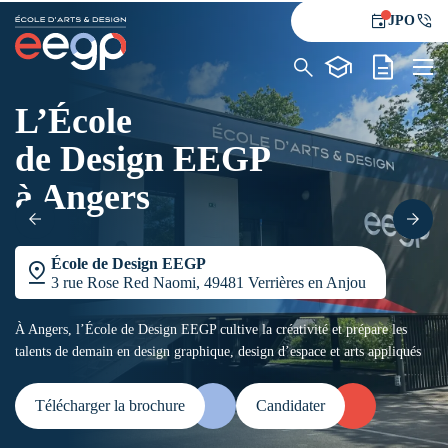
JPO
L’École
L’école
de Design EEGP
Formations
Alternance
à Angers
Le blog
Contact
École de Design EEGP
3 rue Rose Red Naomi, 49481 Verrières en Anjou
À Angers, l’École de Design EEGP cultive la créativité et prépare les
talents de demain en design graphique, design d’espace et arts appliqués
Télécharger la brochure
Candidater