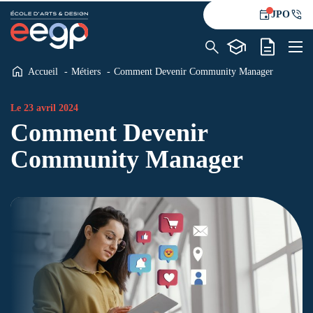
JPO
Accueil
Métiers
Comment Devenir Community Manager
L’école
Formations
Le 23 avril 2024
Comment Devenir
Alternance
Le blog
Community Manager
Contact