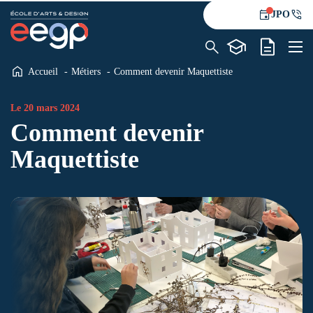
JPO
Accueil
Métiers
Comment devenir Maquettiste
L’école
Formations
Le 20 mars 2024
Comment devenir
Alternance
Le blog
Maquettiste
Contact