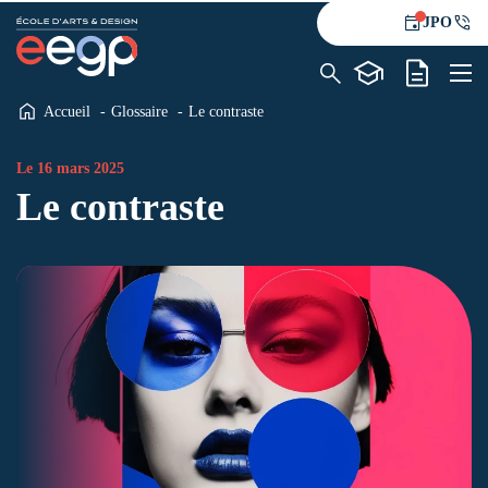
JPO
Accueil
Glossaire
Le contraste
L’école
Formations
Le 16 mars 2025
Le contraste
Alternance
Le blog
Contact