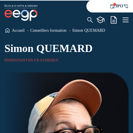
JPO
Accueil
Conseillers formation
Simon QUEMARD
L’école
Simon QUEMARD
Formations
Alternance
ENSEIGNANT EN UX-UI DESIGN
Le blog
Contact