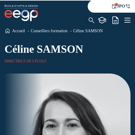
JPO
Accueil
Conseillers formation
Céline SAMSON
L’école
Céline SAMSON
Formations
Alternance
DIRECTRICE DE L'ÉCOLE
Le blog
Contact